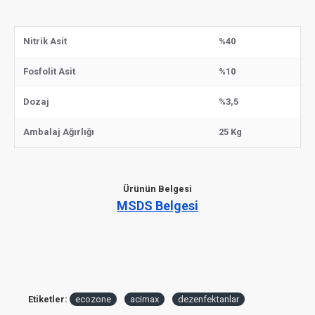
Nitrik Asit
%40
Fosfolit Asit
%10
Dozaj
%3,5
Ambalaj Ağırlığı
25 Kg
Ürünün Belgesi
MSDS Belgesi
Etiketler:
ecozone
acimax
dezenfektanlar