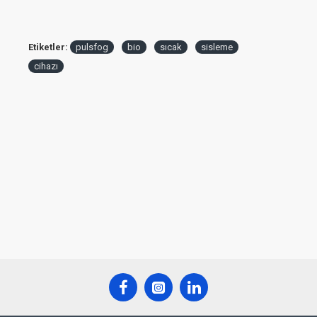
Etiketler:
pulsfog
bio
sıcak
sisleme
cihazı